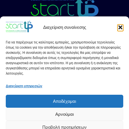
Διαχείριση συναίνεσης
ΣΤΟΙΧΕΙΑ ΕΠΙΚΟΙΝΩΝΙΑΣ
Για να παρέχουμε τις καλύτερες εμπειρίες, χρησιμοποιούμε τεχνολογίες
Σ.υ.Δ.Ν.Α. Startups
όπως τα cookies για την αποθήκευση ή/και την πρόσβαση σε πληροφορίες
συσκευής. Η συναίνεση σε αυτές τις τεχνολογίες θα μας επιτρέψει να
+30 210 46 29 300 (Εσωτ. 242)
επεξεργαζόμαστε δεδομένα όπως η συμπεριφορά περιήγησης ή μοναδικά
αναγνωριστικά σε αυτόν τον ιστότοπο. Η μη συναίνεση ή η ανάκληση της
+30 6947628693
συγκατάθεσης μπορεί να επηρεάσει αρνητικά ορισμένα χαρακτηριστικά και
λειτουργίες.
info@sydna-startups.gr
Διαχείριση υπηρεσιών
SOCIAL MEDIA
Facebook
Αποδέχομαι
LinkedIn
Αρνούμαι
Instagram
YouTube
Προβολή προτιμήσεων