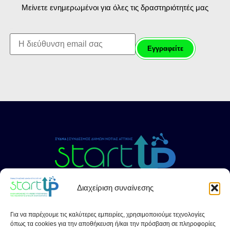
Μείνετε ενημερωμένοι για όλες τις δραστηριότητές μας
First name:
Διαχείριση συναίνεσης
ΣΤΟΙΧΕΙΑ ΕΠΙΚΟΙΝΩΝΙΑΣ
Για να παρέχουμε τις καλύτερες εμπειρίες, χρησιμοποιούμε τεχνολογίες
Σ.υ.Δ.Ν.Α. Startups
όπως τα cookies για την αποθήκευση ή/και την πρόσβαση σε πληροφορίες