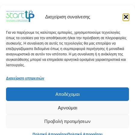
Διαχείριση συναίνεσης
Εγγραφείτε στο Newsletter μας!
Για να παρέχουμε τις καλύτερες εμπειρίες, χρησιμοποιούμε τεχνολογίες
όπως τα cookies για την αποθήκευση ή/και την πρόσβαση σε πληροφορίες
Μείνετε ενημερωμένοι για όλες τις δραστηριότητές μας
συσκευής. Η συναίνεση σε αυτές τις τεχνολογίες θα μας επιτρέψει να
επεξεργαζόμαστε δεδομένα όπως η συμπεριφορά περιήγησης ή μοναδικά
αναγνωριστικά σε αυτόν τον ιστότοπο. Η μη συναίνεση ή η ανάκληση της
First name:
συγκατάθεσης μπορεί να επηρεάσει αρνητικά ορισμένα χαρακτηριστικά και
λειτουργίες.
Διαχείριση υπηρεσιών
Αποδέχομαι
Αρνούμαι
Προβολή προτιμήσεων
Πολιτική Απορρήτου
Πολιτική Απορρήτου