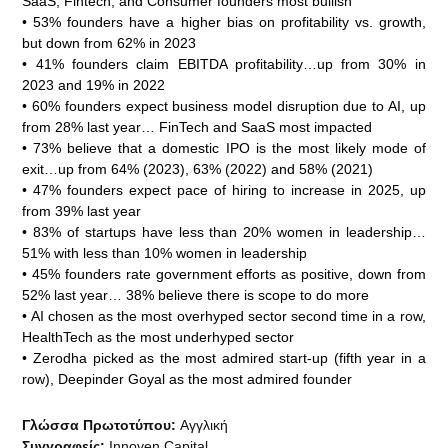
SaaS, Fintech, and Consumer founders most bullish
• 53% founders have a higher bias on profitability vs. growth,
but down from 62% in 2023
• 41% founders claim EBITDA profitability…up from 30% in
2023 and 19% in 2022
• 60% founders expect business model disruption due to AI, up
from 28% last year… FinTech and SaaS most impacted
• 73% believe that a domestic IPO is the most likely mode of
exit…up from 64% (2023), 63% (2022) and 58% (2021)
• 47% founders expect pace of hiring to increase in 2025, up
from 39% last year
• 83% of startups have less than 20% women in leadership…
51% with less than 10% women in leadership
• 45% founders rate government efforts as positive, down from
52% last year… 38% believe there is scope to do more
• AI chosen as the most overhyped sector second time in a row,
HealthTech as the most underhyped sector
• Zerodha picked as the most admired start-up (fifth year in a
row), Deepinder Goyal as the most admired founder
Γλώσσα Πρωτοτύπου:
Αγγλική
Συγγραφείς:
Innoven Capital