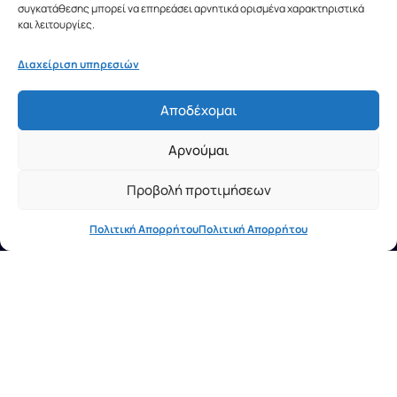
συγκατάθεσης μπορεί να επηρεάσει αρνητικά ορισμένα χαρακτηριστικά
και λειτουργίες.
Διαχείριση υπηρεσιών
Αποδέχομαι
Αρνούμαι
Προβολή προτιμήσεων
Πολιτική Απορρήτου
Πολιτική Απορρήτου
ΣΤΟΙΧΕΙΑ ΕΠΙΚΟΙΝΩΝΙΑΣ
Σ.υ.Δ.Ν.Α. Startups
+30 210 46 29 300 (Εσωτ. 242)
+30 6947628693
info@sydna-startups.gr