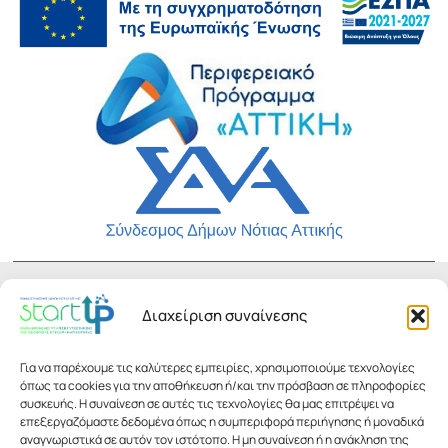
Εγγραφείτε στο Newsletter μας!
Διαχείριση συναίνεσης
Μείνετε ενημερωμένοι για όλες τις δραστηριότητές μας
Για να παρέχουμε τις καλύτερες εμπειρίες, χρησιμοποιούμε τεχνολογίες
όπως τα cookies για την αποθήκευση ή/και την πρόσβαση σε πληροφορίες
First name:
συσκευής. Η συναίνεση σε αυτές τις τεχνολογίες θα μας επιτρέψει να
επεξεργαζόμαστε δεδομένα όπως η συμπεριφορά περιήγησης ή μοναδικά
αναγνωριστικά σε αυτόν τον ιστότοπο. Η μη συναίνεση ή η ανάκληση της