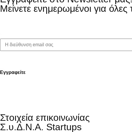
Μείνετε ενημερωμένοι για όλες 
First name:
Στοιχεία επικοινωνίας
Σ.υ.Δ.Ν.Α. Startups